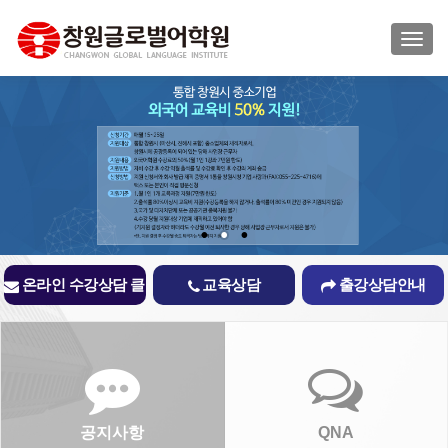
TOGG
온라인 수강상담 클
교육상담
출강상담안내
릭
공지사항
QNA